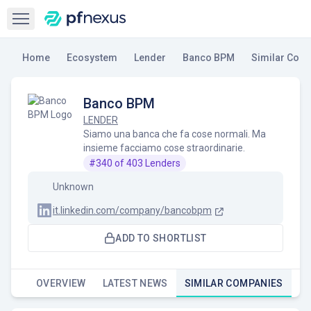
Open sidebar
Home
Ecosystem
Lender
Banco BPM
Similar Com
Banco BPM
LENDER
Siamo una banca che fa cose normali. Ma
insieme facciamo cose straordinarie.
#
340
of
403
Lenders
Unknown
it.linkedin.com/company/bancobpm
ADD TO SHORTLIST
OVERVIEW
LATEST NEWS
SIMILAR COMPANIES