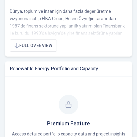
Dünya, toplum ve insan için daha fazla değer üretme
vizyonuna sahip FİBA Grubu, Hüsnü Özyeğin tarafından
1987’de finans sektörüne yapılan ilk yatırım olan Finansbank
ile kuruldu. 1990’da İsviçre’de yine finans sektörüne yapılan
yatırımla uluslararası kimlik kazandı. Finans sektöründeki
FULL OVERVIEW
büyümesini sürdürürken; enerji, perakende, turizm ve
gayrimenkul sektörlerine yaptığı yatırımlarla faaliyet
yelpazesini genişletti.
Renewable Energy Portfolio and Capacity
Gücünü yenilikçi, dinamik ve yetkinliği yüksek çalışanlarından
alan FİBA Grubu, Türkiye’nin kadın çalışan ve kadın yönetici
oranı en yüksek Grubu olarak eşitlikçi bir çalışma ortamı
sunuyor. Toplumsal fayda yaratmayı öncelikli değeri olarak
benimseyen Grup, “En önemli yatırım insana yapılan yatırım”
ilkesiyle Hüsnü M. Özyeğin Vakfı’nın, Anne Çocuk Eğitim
Vakfı’nın ve birçok farklı sivil toplum kuruluşunun eğitim ve
Premium Feature
toplumsal gelişim projelerini destekliyor. Ayrıca Türkiye’nin en
Access detailed portfolio capacity data and project insights
iyi üniversiteleri arasında yer alan Özyeğin Üniversitesi,