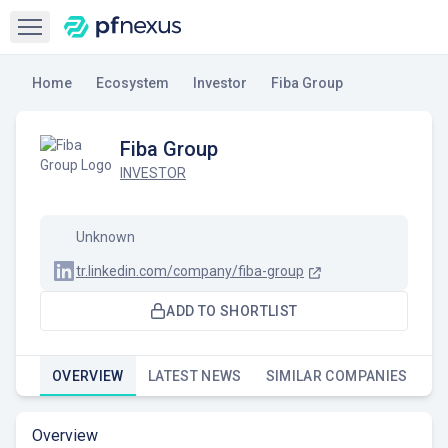
Open sidebar
Home
Ecosystem
Investor
Fiba Group
Fiba Group
INVESTOR
Unknown
tr.linkedin.com/company/fiba-group
ADD TO SHORTLIST
OVERVIEW
LATEST NEWS
SIMILAR COMPANIES
Overview