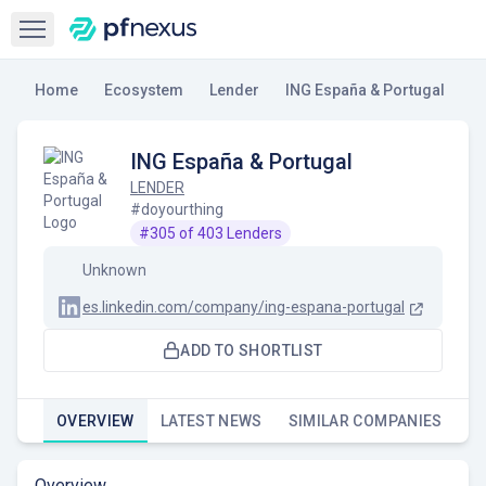
Open sidebar
Home
Ecosystem
Lender
ING España & Portugal
ING España & Portugal
LENDER
#doyourthing
#
305
of
403
Lenders
Unknown
es.linkedin.com/company/ing-espana-portugal
ADD TO SHORTLIST
OVERVIEW
LATEST NEWS
SIMILAR COMPANIES
Overview