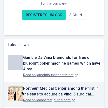
for this company.
Notre chiffre d’affaires : 49,4 Mds€
Nos business units : 3 200 dans 120 pays
REGISTER TO UNLOCK
SIGN IN
Nos collaborateurs à travers le monde : 260 000
Nos chantiers à travers le monde : 280 000
Latest news
Gamble Da Vinci Diamonds for free or
blueprint poker machine games Which have
A rea...
Read on
jornaltribunadonorte.net
Portneuf Medical Center among the first in
the state to acquire da Vinci 5 surgical...
Read on
idahostatejournal.com