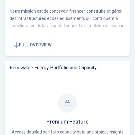
Notre mission est de concevoir, financer, construire et gérer
des infrastructures et des équipements qui contribuent à
l’amélioration de la vie quotidienne et à la mobilité de chacun.
Leader mondial des concessions, de l’énergie et de la
FULL OVERVIEW
construction, nous employons 260 000 collaborateurs dans
près de 120 pays.
Renewable Energy Portfolio and Capacity
Parce que notre vision de la réussite est globale et ne se
limite pas à nos résultats économiques, nous nous
engageons sur la performance environnementale, sociale et
sociétale de nos activités.
Prenez part à des réalisations qui contribuent à transformer
durablement les territoires et les écosystèmes urbains,
rejoignez-nous !
Premium Feature
Access detailed portfolio capacity data and project insights
Chiffres clés 2021 :